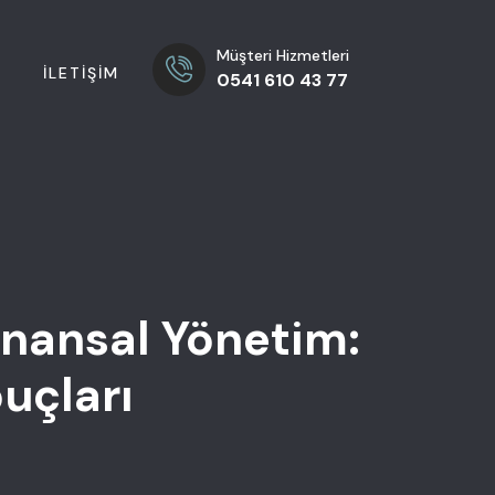
Müşteri Hizmetleri
A
İLETIŞIM
0541 610 43 77
inansal Yönetim:
uçları