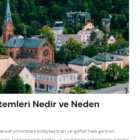
temleri Nedir ve Neden
nsal yönetimini kolaylaştıran ve şeffaf hale getiren
i olarak toplanmasını sağlar ve apartman sakinlerinin ödeme