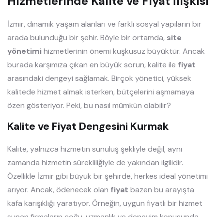
Hizmetlerinde Kalite ve Fiyat İlişkisi
İzmir, dinamik yaşam alanları ve farklı sosyal yapıların bir
arada bulunduğu bir şehir. Böyle bir ortamda,
site
yönetimi
hizmetlerinin önemi kuşkusuz büyüktür. Ancak
burada karşımıza çıkan en büyük sorun, kalite ile
fiyat
arasındaki dengeyi sağlamak. Birçok yönetici, yüksek
kalitede hizmet almak isterken, bütçelerini aşmamaya
özen gösteriyor. Peki, bu nasıl mümkün olabilir?
Kalite ve Fiyat Dengesini Kurmak
Kalite, yalnızca hizmetin sunuluş şekliyle değil, aynı
zamanda hizmetin sürekliliğiyle de yakından ilgilidir.
Özellikle İzmir gibi büyük bir şehirde, herkes ideal yönetimi
arıyor. Ancak, ödenecek olan
fiyat
bazen bu arayışta
kafa karışıklığı yaratıyor. Örneğin, uygun fiyatlı bir hizmet
sunan firmaların çoğu, uzmanlık ve deneyim konusunda