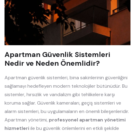
Apartman Güvenlik Sistemleri
Nedir ve Neden Önemlidir?
Apartman güvenlik sistemleri, bina sakinlerinin güvenliğini
sağlamayı hedefleyen modern teknolojiler bütünüdür. Bu
sistemler, hırsızlık ve vandalizm gibi tehlikelere karşı
koruma sağlar. Güvenlik kameraları, geçiş sistemleri ve
alarm sistemleri, bu uygulamaların en önemli bileşenleridir.
Apartman yönetimi,
profesyonel apartman yönetimi
hizmetleri
ile bu güvenlik önlemlerini en etkili şekilde