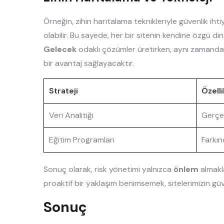
Örneğin, zihin haritalama teknikleriyle güvenlik iht
olabilir. Bu sayede, her bir sitenin kendine özgü dinam
Gelecek
odaklı çözümler üretirken, aynı zamand
bir avantaj sağlayacaktır.
Strateji
Özelli
Veri Analitiği
Gerçek
Eğitim Programları
Farkın
Sonuç olarak, risk yönetimi yalnızca
önlem
almakla
proaktif bir yaklaşım benimsemek, sitelerimizin güve
Sonuç