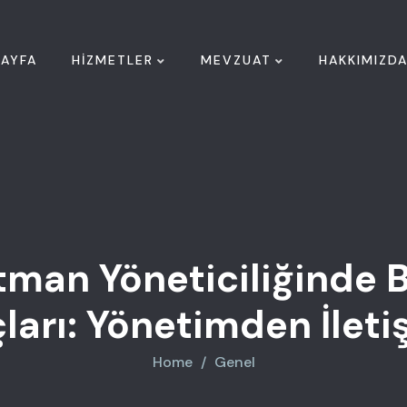
AYFA
HIZMETLER
MEVZUAT
HAKKIMIZD
tman Yöneticiliğinde B
ları: Yönetimden İlet
Home
Genel