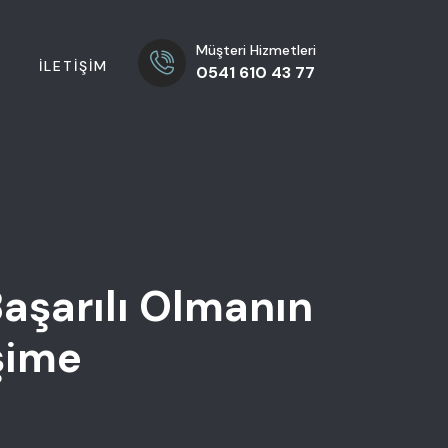
Müşteri Hizmetleri
A
İLETIŞIM
0541 610 43 77
aşarılı Olmanın
işime