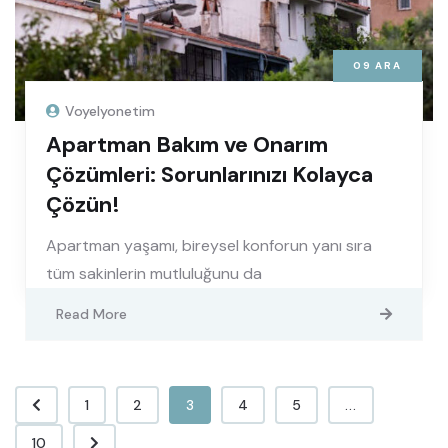
09
ARA
Voyelyonetim
Apartman Bakım ve Onarım
Çözümleri: Sorunlarınızı Kolayca
Çözün!
Apartman yaşamı, bireysel konforun yanı sıra
tüm sakinlerin mutluluğunu da
Read More
1
2
3
4
5
...
10